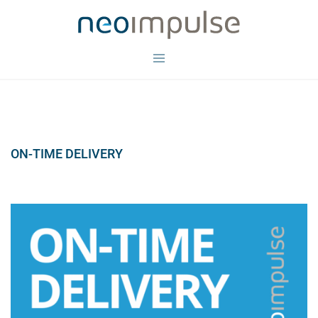
Zum
Inhalt
springen
Menü
umschalten
ON-TIME DELIVERY